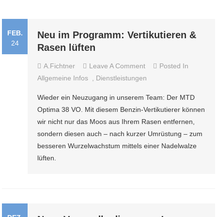
FEB.
Neu im Programm: Vertikutieren &
24
Rasen lüften
On
A.fichtner
Leave A Comment
Posted In
Neu
Allgemeine Infos
,
Dienstleistungen
Im
Wieder ein Neuzugang in unserem Team: Der MTD
Programm:
Optima 38 VO. Mit diesem Benzin-Vertikutierer können
Vertikutieren
wir nicht nur das Moos aus Ihrem Rasen entfernen,
&
sondern diesen auch – nach kurzer Umrüstung – zum
Rasen
besseren Wurzelwachstum mittels einer Nadelwalze
Lüften
lüften.