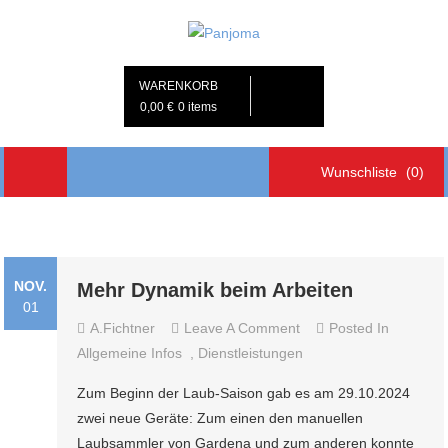
Skip
to
Panjoma
Haushaltsnahe Dienstleistungen, Körnerkissen & Selbstgenähtes aus
content
der Nördl. Oberpfalz
WARENKORB
0,00 €
0 items
Wunschliste
(0)
NOV.
Mehr Dynamik beim Arbeiten
01
On
A.fichtner
Leave A Comment
Posted In
Mehr
Allgemeine Infos
,
Dienstleistungen
Dynamik
Zum Beginn der Laub-Saison gab es am 29.10.2024
Beim
zwei neue Geräte: Zum einen den manuellen
Arbeiten
Laubsammler von Gardena und zum anderen konnte