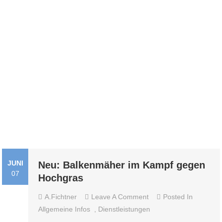
JUNI
Neu: Balkenmäher im Kampf gegen
07
Hochgras
On
A.fichtner
Leave A Comment
Posted In
Neu:
Allgemeine Infos
,
Dienstleistungen
Balkenmäher