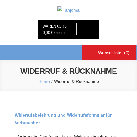
Skip
to
Panjoma
Haushaltsnahe Dienstleistungen, Körnerkissen & Selbstgenähtes aus
content
der Nördl. Oberpfalz
WARENKORB
0,00 €
0 items
Wunschliste
(0)
WIDERRUF & RÜCKNAHME
Home
Widerruf & Rücknahme
Widerrufsbelehrung und Widerrufsformular für
Verbraucher
„Verbraucher“ im Sinne dieser Widerrufsbelehrung ist