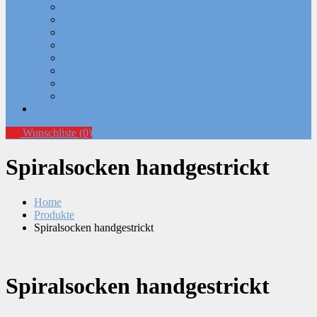
Zahlungsweisen
Widerruf & Rücknahme
Versand & Lieferung
Impressum
Datenschutz
Privatsphäre-Einstellungen ändern
Historie der Privatsphäre-Einstellungen
Einwilligungen widerrufen
Vertrag widerrufen
Wunschliste
(0)
Spiralsocken handgestrickt
Home
Produkte
Spiralsocken handgestrickt
Spiralsocken handgestrickt