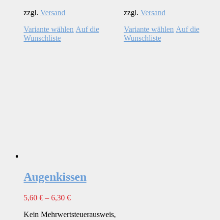
zzgl.
Versand
zzgl.
Versand
Dieses
Dieses
Variante wählen
Auf die
Variante wählen
Auf die
Produkt
Produkt
Wunschliste
Wunschliste
weist
weist
mehrere
mehrere
Varianten
Varianten
auf.
auf.
Die
Die
Optionen
Optionen
können
können
auf
auf
der
der
Produktseite
Produktseite
gewählt
gewählt
werden
werden
Augenkissen
5,60
€
–
6,30
€
Kein Mehrwertsteuerausweis,