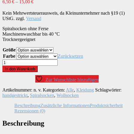
6,50
€
–
15,00
€
Kein Mehrwertsteuerausweis, da Kleinunternehmer nach §19 (1)
UStG.
zzgl.
Versand
Spiralsocken ohne Ferse
Maschinenwaschbar bis 40 °C
Trocknergeeignet
Größe
Farbe
Zurücksetzen
Spiralsocken
handgestrickt
In den Warenkorb
Menge
Zur Wunschliste hinzufügen
Artikelnummer:
n. v.
Kategorien:
Alle
,
Kleidung
Schlagwörter:
handgestrickt
,
Spiralsocken
,
Wollsocken
Beschreibung
Zusätzliche Informationen
Produktsicherheit
Rezensionen (0)
Beschreibung