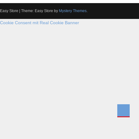
Easy Store
|
Theme: Easy Store by
Mystery Themes
.
Cookie Consent mit Real Cookie Banner