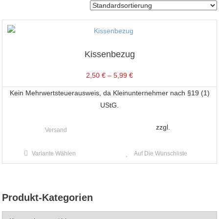
Kissenbezug
2,50
€
–
5,99
€
Kein Mehrwertsteuerausweis, da Kleinunternehmer nach §19 (1)
UStG.
zzgl.
Versand
Dieses
Variante Wählen
Auf Die Wunschliste
Produkt
weist
mehrere
Produkt-Kategorien
Varianten
auf.