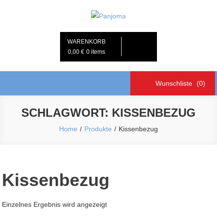
Skip
to
Panjoma
Haushaltsnahe Dienstleistungen, Körnerkissen & Selbstgenähtes aus
content
der Nördl. Oberpfalz
WARENKORB
0,00 €
0 items
Wunschliste
(0)
SCHLAGWORT:
KISSENBEZUG
Home
Produkte
Kissenbezug
Kissenbezug
Einzelnes Ergebnis wird angezeigt