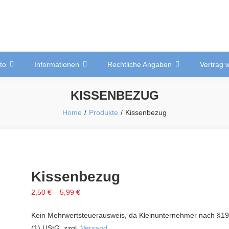
ähtes aus der Nördl. Oberpfalz
to
Informationen
Rechtliche Angaben
Vertrag 
KISSENBEZUG
Home
Produkte
Kissenbezug
Kissenbezug
2,50
€
–
5,99
€
Kein Mehrwertsteuerausweis, da Kleinunternehmer nach §19
(1) UStG.
zzgl.
Versand