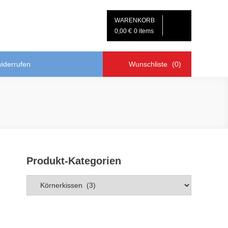
WARENKORB
0,00 €
0 items
widerrufen
Wunschliste
(0)
Produkt-Kategorien